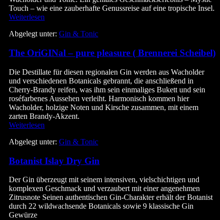
Touch – wie eine zauberhafte Genussreise auf eine tropische Insel.
GINIE
Weiterlesen
–
Abgelegt unter:
Gin & Tonic
Mystic
Touch
The OriGINal – pure pleasure ( Brennerei Scheibel)
–
Tropical
Gin
Die Destillate für diesen regionalen Gin werden aus Wacholder
Liqueur
und verschiedenen Botanicals gebrannt, die anschließend in
(Brennerei
Cherry-Brandy reifen, was ihm sein einmaliges Bukett und sein
Scheibel)
roséfarbenes Aussehen verleiht. Harmonisch kommen hier
Wacholder, holzige Noten und Kirsche zusammen, mit einem
zarten Brandy-Akzent.
The
Weiterlesen
OriGINal
Abgelegt unter:
Gin & Tonic
–
pure
Botanist Islay Dry Gin
pleasure
(
Brennerei
Der Gin überzeugt mit seinem intensiven, vielschichtigen und
Scheibel)
komplexen Geschmack und verzaubert mit einer angenehmen
Zitrusnote Seinen authentischen Gin-Charakter erhält der Botanist
durch 22 wildwachsende Botanicals sowie 9 klassische Gin
Gewürze