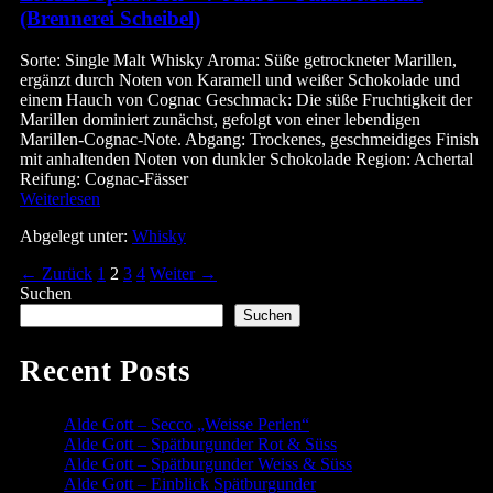
Whisky
(Brennerei Scheibel)
–
Portwein-
Sorte: Single Malt Whisky Aroma: Süße getrockneter Marillen,
Finish
ergänzt durch Noten von Karamell und weißer Schokolade und
(Brennerei
einem Hauch von Cognac Geschmack: Die süße Fruchtigkeit der
Scheibel)
Marillen dominiert zunächst, gefolgt von einer lebendigen
Marillen-Cognac-Note. Abgang: Trockenes, geschmeidiges Finish
mit anhaltenden Noten von dunkler Schokolade Region: Achertal
Reifung: Cognac-Fässer
EMILL
Weiterlesen
Spielwerk
Abgelegt unter:
Whisky
–
7
← Zurück
1
2
3
4
Weiter →
Seitennummerierung
Jahre
Suchen
–
der
Finish
Suchen
Marille
Beiträge
(Brennerei
Recent Posts
Scheibel)
Alde Gott – Secco „Weisse Perlen“
Alde Gott – Spätburgunder Rot & Süss
Alde Gott – Spätburgunder Weiss & Süss
Alde Gott – Einblick Spätburgunder