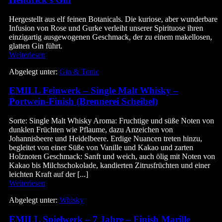
Hergestellt aus elf feinen Botanicals. Die kuriose, aber wunderbare
Infusion von Rose und Gurke verleiht unserer Spirituose ihren
einzigartig ausgewogenen Geschmack, der zu einem makellosen,
glatten Gin führt.
Hendrick
Weiterlesen
́s
Abgelegt unter:
Gin & Tonic
Gin
EMILL Feinwerk – Single Malt Whisky –
Portwein-Finish (Brennerei Scheibel)
Sorte: Single Malt Whisky Aroma: Fruchtige und süße Noten von
dunklen Früchten wie Pflaume, dazu Anzeichen von
Johannisbeere und Heidelbeere. Erdige Nuancen treten hinzu,
begleitet von einer Süße von Vanille und Kakao und zarten
Holznoten Geschmack: Sanft und weich, auch ölig mit Noten von
Kakao bis Milchschokolade, kandierten Zitrusfrüchten und einer
leichten Kraft auf der [...]
EMILL
Weiterlesen
Feinwerk
Abgelegt unter:
Whisky
–
Single
EMILL Spielwerk – 7 Jahre – Finish Marille
Malt