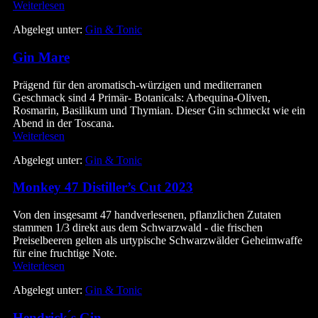
Botanist
Weiterlesen
Islay
Abgelegt unter:
Gin & Tonic
Dry
Gin
Gin Mare
Prägend für den aromatisch-würzigen und mediterranen
Geschmack sind 4 Primär- Botanicals: Arbequina-Oliven,
Rosmarin, Basilikum und Thymian. Dieser Gin schmeckt wie ein
Abend in der Toscana.
Gin
Weiterlesen
Mare
Abgelegt unter:
Gin & Tonic
Monkey 47 Distiller’s Cut 2023
Von den insgesamt 47 handverlesenen, pflanzlichen Zutaten
stammen 1/3 direkt aus dem Schwarzwald - die frischen
Preiselbeeren gelten als urtypische Schwarzwälder Geheimwaffe
für eine fruchtige Note.
Monkey
Weiterlesen
47
Abgelegt unter:
Gin & Tonic
Distiller’s
Cut
Hendrick ́s Gin
2023