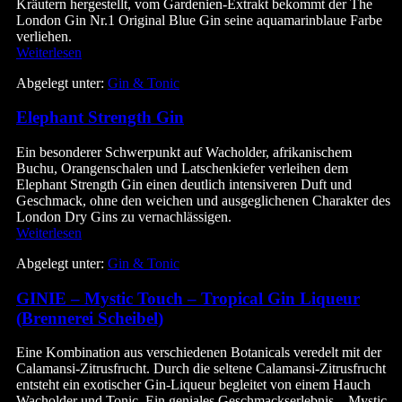
Kräutern hergestellt, vom Gardenien-Extrakt bekommt der The
London Gin Nr.1 Original Blue Gin seine aquamarinblaue Farbe
verliehen.
The
Weiterlesen
London
Abgelegt unter:
Gin & Tonic
Gin
Nr.1
Elephant Strength Gin
Original
Blue
Gin
Ein besonderer Schwerpunkt auf Wacholder, afrikanischem
Buchu, Orangenschalen und Latschenkiefer verleihen dem
Elephant Strength Gin einen deutlich intensiveren Duft und
Geschmack, ohne den weichen und ausgeglichenen Charakter des
London Dry Gins zu vernachlässigen.
Elephant
Weiterlesen
Strength
Abgelegt unter:
Gin & Tonic
Gin
GINIE – Mystic Touch – Tropical Gin Liqueur
(Brennerei Scheibel)
Eine Kombination aus verschiedenen Botanicals veredelt mit der
Calamansi-Zitrusfrucht. Durch die seltene Calamansi-Zitrusfrucht
entsteht ein exotischer Gin-Liqueur begleitet von einem Hauch
Wacholder und Tonic. Ein geniales Geschmackserlebnis – Mystic