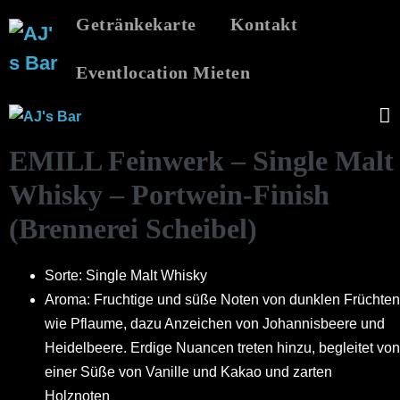
Zum
Getränkekarte
Kontakt
Inhalt
springen
Eventlocation Mieten
M
EMILL Feinwerk – Single Malt
S
Whisky – Portwein-Finish
(Brennerei Scheibel)
Sorte: Single Malt Whisky
Aroma: Fruchtige und süße Noten von dunklen Früchten
wie Pflaume, dazu Anzeichen von Johannisbeere und
Heidelbeere. Erdige Nuancen treten hinzu, begleitet von
einer Süße von Vanille und Kakao und zarten
Holznoten