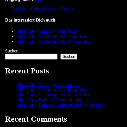
Beitragsnavigation
← Vorheriger Beitrag
Nächster Beitrag →
Das interessiert Dich auch...
Alde Gott – Secco „Weisse Perlen“
Alde Gott – Spätburgunder Rot & Süss
Alde Gott – Spätburgunder Weiss & Süss
Suchen
Suchen
Recent Posts
Alde Gott – Secco „Weisse Perlen“
Alde Gott – Spätburgunder Rot & Süss
Alde Gott – Spätburgunder Weiss & Süss
Alde Gott – Einblick Spätburgunder
Alde Gott – Einblick Spätburgunder Weißherbst
Recent Comments