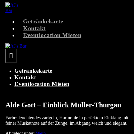
Zum
Inhalt
springen
Getränkekarte
Kontakt
Eventlocation Mieten
Menü-
Schalter
Getränkekarte
Kontakt
Eventlocation Mieten
Alde Gott – Einblick Müller-Thurgau
Farbe: leuchtendes zartgelb, Harmonie in perfektem Einklang mit
feiner Muskatnote auf der Zunge, im Abgang weich und elegant.
Abgelegt unter:
Wein