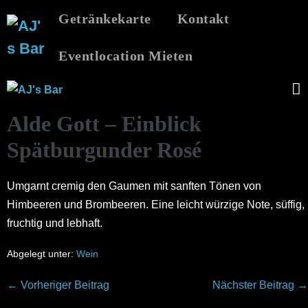
Zum
Getränkekarte
Kontakt
Inhalt
springen
Eventlocation Mieten
M
Alde Gott – Einblick
S
Spätburgunder Rosé
Umgarnt cremig den Gaumen mit sanften Tönen von
Himbeeren und Brombeeren. Eine leicht würzige Note, süffig,
fruchtig und lebhaft.
Abgelegt unter:
Wein
Beitragsnavigation
← Vorheriger Beitrag
Nächster Beitrag →